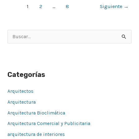
1
2
…
8
Siguiente
→
B
u
s
c
Categorías
a
r
Arquitectos
p
Arquitectura
o
Arquitectura Bioclimática
r
Arquitectura Comercial y Publicitaria
:
arquitectura de interiores