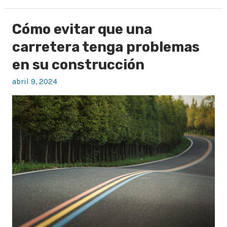
Cómo evitar que una
Cómo
evitar
carretera tenga problemas
que
en su construcción
una
abril 9, 2024
carretera
tenga
problemas
en
su
construcción