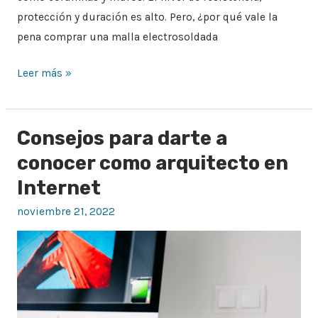
protección y duración es alto. Pero, ¿por qué vale la
pena comprar una malla electrosoldada
Leer más »
Consejos para darte a
Consejos
para
conocer como arquitecto en
darte
Internet
a
noviembre 21, 2022
conocer
como
arquitecto
en
Internet