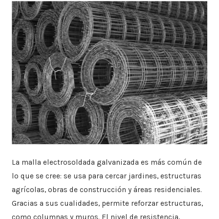
mejor
precio
La malla electrosoldada galvanizada es más común de
lo que se cree: se usa para cercar jardines, estructuras
agrícolas, obras de construcción y áreas residenciales.
Gracias a sus cualidades, permite reforzar estructuras,
como columnas y muros. El nivel de resistencia,