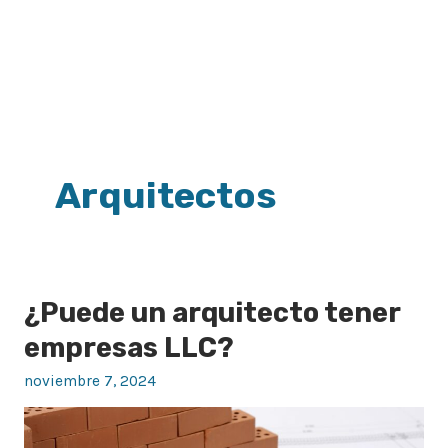
Paginación
de
entradas
Arquitectos
¿Puede un arquitecto tener
¿Puede
un
empresas LLC?
arquitecto
noviembre 7, 2024
tener
empresas
LLC?