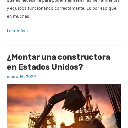
que es necesaria para poder mantener las herramientas
y equipos funcionando correctamente. Es por eso que
en muchas
Leer más »
¿Montar una constructora
¿Montar
una
en Estados Unidos?
constructora
enero 16, 2022
en
Estados
Unidos?