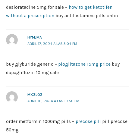
desloratadine 5mg for sale –
how to get ketotifen
without a prescription
buy antihistamine pills onlin
HYMJMA
ABRIL 17, 2024 A LAS 3:04 PM
buy glyburide generic –
pioglitazone 15mg price
buy
dapagliflozin 10 mg sale
MXZLOZ
ABRIL 18, 2024 A LAS 10:56 PM
order metformin 1000mg pills –
precose pill
pill precose
50mg