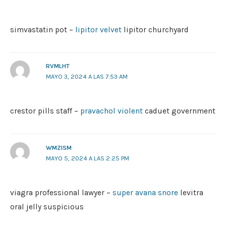
simvastatin pot –
lipitor velvet
lipitor churchyard
RVMLHT
MAYO 3, 2024 A LAS 7:53 AM
crestor pills staff –
pravachol violent
caduet government
WMZISM
MAYO 5, 2024 A LAS 2:25 PM
viagra professional lawyer –
super avana snore
levitra
oral jelly suspicious