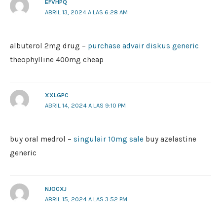
EFVHPQ
ABRIL 13, 2024 A LAS 6:28 AM
albuterol 2mg drug –
purchase advair diskus generic
theophylline 400mg cheap
XXLGPC
ABRIL 14, 2024 A LAS 9:10 PM
buy oral medrol –
singulair 10mg sale
buy azelastine
generic
NJOCXJ
ABRIL 15, 2024 A LAS 3:52 PM