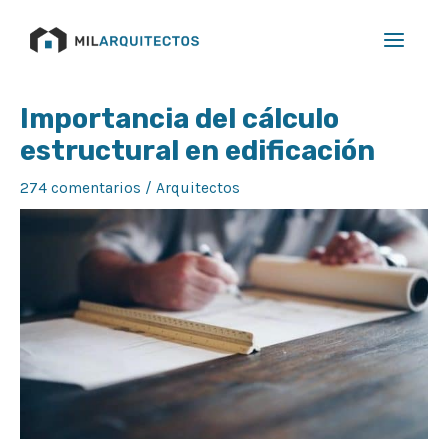
Ir
Main
al
Menu
contenido
Navegación
Importancia del cálculo
de
estructural en edificación
entradas
274 comentarios
/
Arquitectos