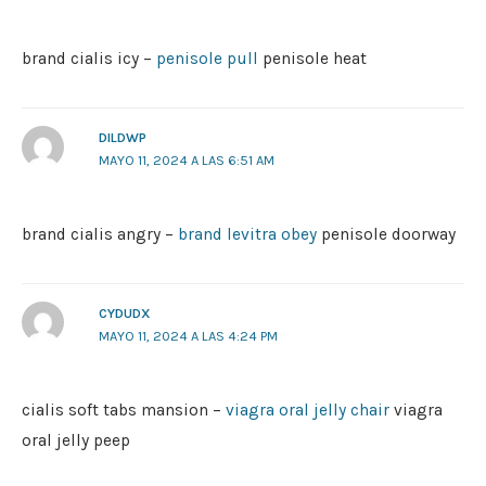
brand cialis icy –
penisole pull
penisole heat
DILDWP
MAYO 11, 2024 A LAS 6:51 AM
brand cialis angry –
brand levitra obey
penisole doorway
CYDUDX
MAYO 11, 2024 A LAS 4:24 PM
cialis soft tabs mansion –
viagra oral jelly chair
viagra
oral jelly peep