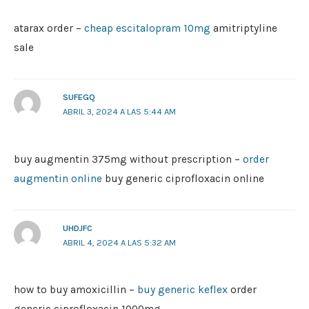
atarax order –
cheap escitalopram 10mg
amitriptyline
sale
SUFEGQ
ABRIL 3, 2024 A LAS 5:44 AM
buy augmentin 375mg without prescription –
order
augmentin online
buy generic ciprofloxacin online
UHDJFC
ABRIL 4, 2024 A LAS 5:32 AM
how to buy amoxicillin –
buy generic keflex
order