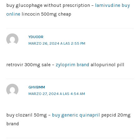
buy glucophage without prescription –
lamivudine buy
online
lincocin 500mg cheap
YDUODR
MARZO 26, 2024 A LAS 2:55 PM
retrovir 300mg sale –
zyloprim brand
allopurinol pill
GHVBMM
MARZO 27, 2024 A LAS 4:54 AM
buy clozaril 50mg –
buy generic quinapril
pepcid 20mg
brand