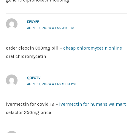
generic ciprofloxacin 1000mg
EFNYFF
ABRIL 9, 2024 A LAS 3:10 PM
order cleocin 300mg pill –
cheap chloromycetin online
oral chloromycetin
QBFCTV
ABRIL 11, 2024 A LAS 9:08 PM
ivermectin for covid 19 –
ivermectin for humans walmart
cefaclor 250mg price