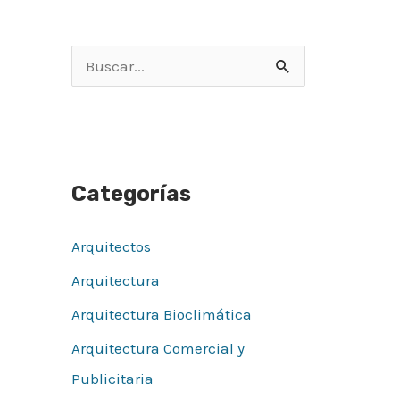
B
u
s
c
Categorías
a
r
Arquitectos
p
Arquitectura
o
r
Arquitectura Bioclimática
:
Arquitectura Comercial y
Publicitaria