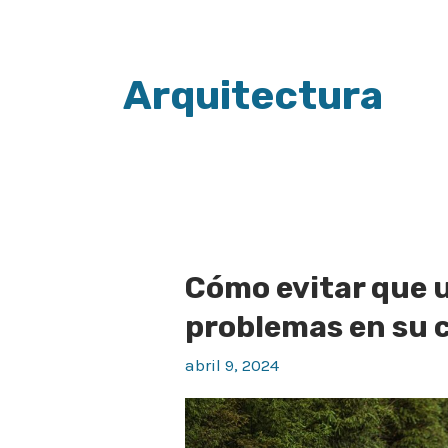
Paginación
de
Arquitectura
entradas
Cómo evitar que 
Cómo
evitar
problemas en su 
que
abril 9, 2024
una
carretera
tenga