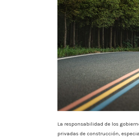
problemas
en
su
construcción
La responsabilidad de los gobier
privadas de construcción, especial