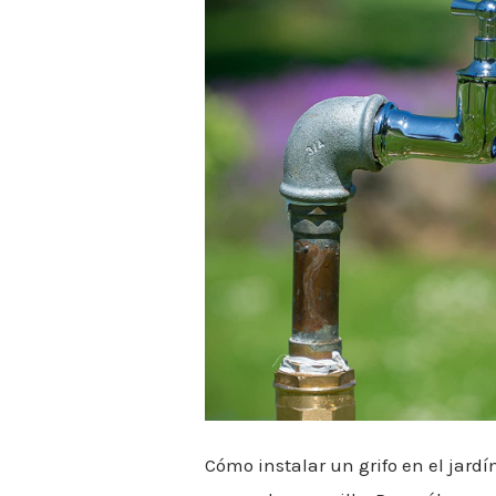
grifo
en
el
jardín
Cómo instalar un grifo en el jar