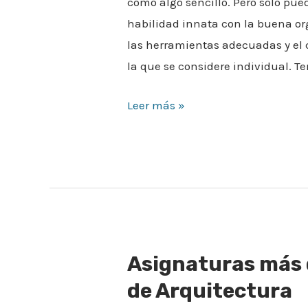
como algo sencillo. Pero sólo pu
habilidad innata con la buena org
las herramientas adecuadas y el 
la que se considere individual. T
Leer más »
Asignaturas más d
Asignaturas
más
de Arquitectura
difíciles