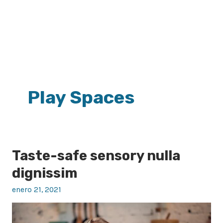
Play Spaces
Taste-safe sensory nulla
Taste-
safe
dignissim
sensory
enero 21, 2021
nulla
dignissim