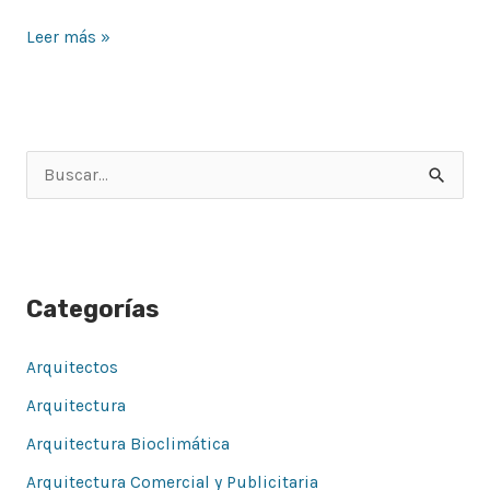
Leer más »
B
u
s
c
Categorías
a
r
Arquitectos
p
Arquitectura
o
Arquitectura Bioclimática
r
Arquitectura Comercial y Publicitaria
: