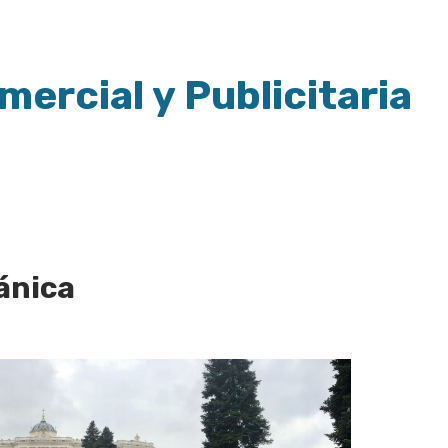
ercial y Publicitaria
ánica