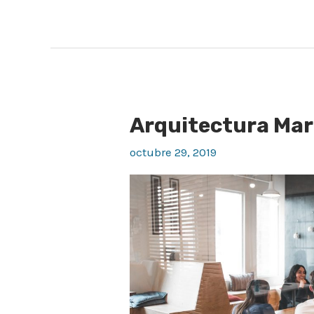
Arquitectura Mar
Arquitectura
Marbella:
octubre 29, 2019
mejores
estudios