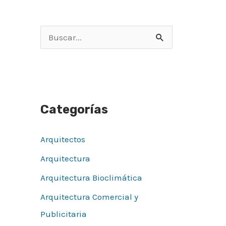
B
u
s
c
Categorías
a
r
Arquitectos
p
Arquitectura
o
r
Arquitectura Bioclimática
:
Arquitectura Comercial y
Publicitaria