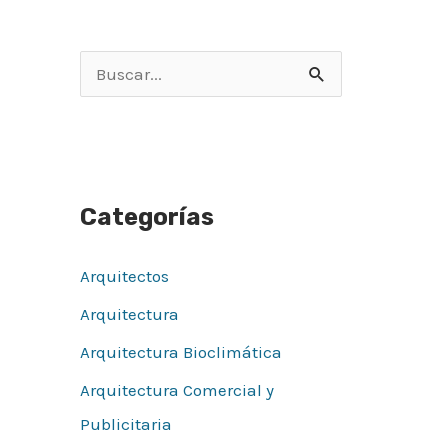
B
u
s
c
Categorías
a
r
Arquitectos
p
Arquitectura
o
r
Arquitectura Bioclimática
:
Arquitectura Comercial y
Publicitaria