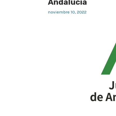
Andalucía
cita
noviembre 10, 2022
previa
en
la
Junta
de
Andalucía