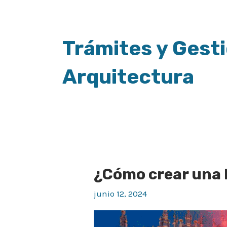
Trámites y Gest
Arquitectura
¿Cómo crear una 
¿Cómo
crear
junio 12, 2024
una
LLC