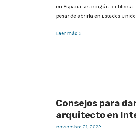
en España sin ningún problema. L
pesar de abrirla en Estados Unidos
Leer más »
Consejos para da
Consejos
para
arquitecto en Int
darte
noviembre 21, 2022
a