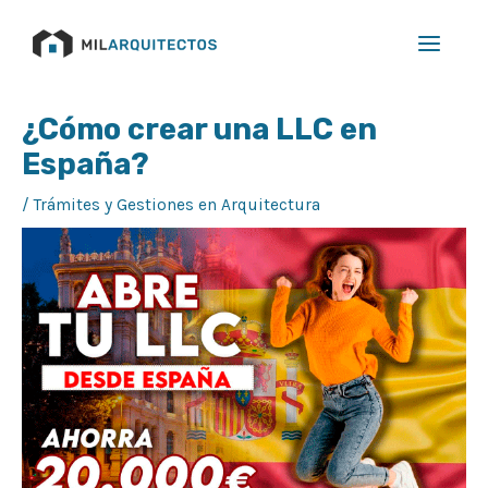
Ir
Main
al
Menu
contenido
Navegación
¿Cómo crear una LLC en
de
España?
entradas
/
Trámites y Gestiones en Arquitectura