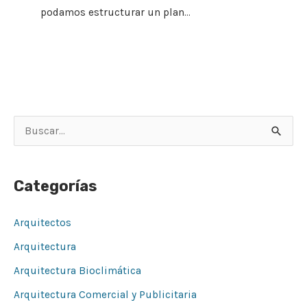
podamos estructurar un plan…
B
u
s
Categorías
c
a
Arquitectos
r
Arquitectura
p
Arquitectura Bioclimática
o
Arquitectura Comercial y Publicitaria
r