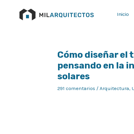
Ir
al
Inicio
contenido
Cómo diseñar el t
Navegación
de
pensando en la i
entradas
solares
291 comentarios
/
Arquitectura
,