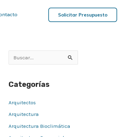
ontacto
Solicitar Presupuesto
B
u
s
Categorías
c
a
Arquitectos
r
Arquitectura
p
Arquitectura Bioclimática
o