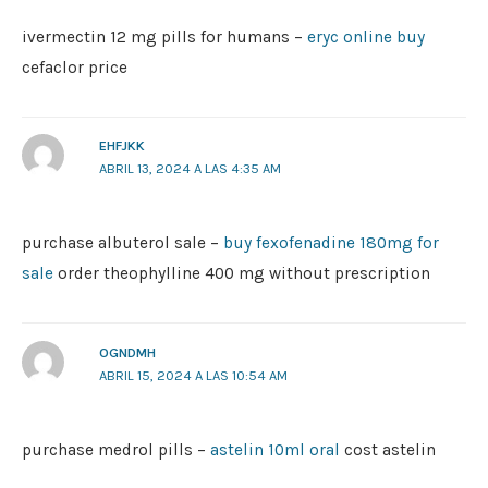
ivermectin 12 mg pills for humans –
eryc online buy
cefaclor price
EHFJKK
ABRIL 13, 2024 A LAS 4:35 AM
purchase albuterol sale –
buy fexofenadine 180mg for
sale
order theophylline 400 mg without prescription
OGNDMH
ABRIL 15, 2024 A LAS 10:54 AM
purchase medrol pills –
astelin 10ml oral
cost astelin