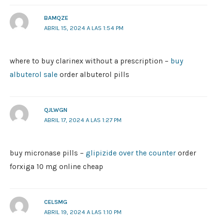
BAMQZE
ABRIL 15, 2024 A LAS 1:54 PM
where to buy clarinex without a prescription –
buy
albuterol sale
order albuterol pills
QJLWGN
ABRIL 17, 2024 A LAS 1:27 PM
buy micronase pills –
glipizide over the counter
order
forxiga 10 mg online cheap
CELSMG
ABRIL 19, 2024 A LAS 1:10 PM