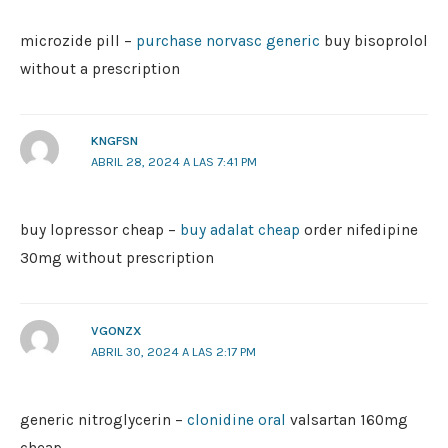
microzide pill –
purchase norvasc generic
buy bisoprolol
without a prescription
KNGFSN
ABRIL 28, 2024 A LAS 7:41 PM
buy lopressor cheap –
buy adalat cheap
order nifedipine
30mg without prescription
VGONZX
ABRIL 30, 2024 A LAS 2:17 PM
generic nitroglycerin –
clonidine oral
valsartan 160mg
cheap