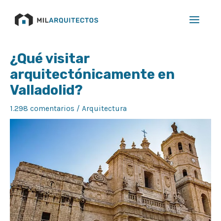
Ir
Main
al
Menu
contenido
Navegación
¿Qué visitar
de
arquitectónicamente en
entradas
Valladolid?
1.298 comentarios
/
Arquitectura