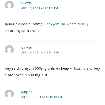
LNYYNC
ABRIL 9, 2024 A LAS 1:21 PM
generic cleocin 150mg –
doxycycline where to buy
chloromycetin cheap
QVYFZD
ABRIL 9, 2024 A LAS 5:43 PM
buy azithromycin 500mg online cheap –
floxin brand
buy
ciprofloxacin 500 mg pill
MJQLQY
ABRIL 12, 2024 A LAS 10:49 AM