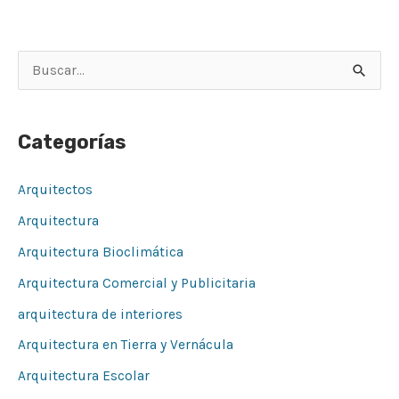
B
u
s
Categorías
c
a
Arquitectos
r
Arquitectura
p
Arquitectura Bioclimática
o
Arquitectura Comercial y Publicitaria
r
arquitectura de interiores
:
Arquitectura en Tierra y Vernácula
Arquitectura Escolar