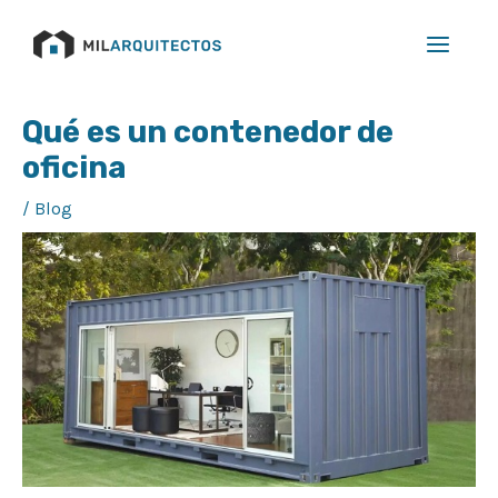
Ir
Main
al
Menu
contenido
Navegación
Qué es un contenedor de
de
oficina
entradas
/
Blog