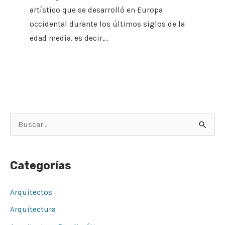
artístico que se desarrolló en Europa
occidental durante los últimos siglos de la
edad media, es decir,…
B
u
s
Categorías
c
a
Arquitectos
r
Arquitectura
p