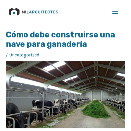
Ir
Main
al
Menu
contenido
Navegación
Cómo debe construirse una
de
nave para ganadería
entradas
/
Uncategorized