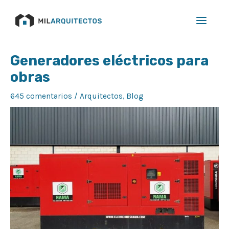
Ir
Main
al
Menu
contenido
Navegación
Generadores eléctricos para
de
obras
entradas
645 comentarios
/
Arquitectos
,
Blog