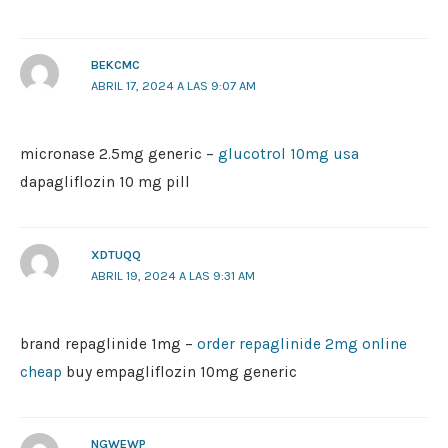
BEKCMC
ABRIL 17, 2024 A LAS 9:07 AM
micronase 2.5mg generic –
glucotrol 10mg usa
dapagliflozin 10 mg pill
XDTUQQ
ABRIL 19, 2024 A LAS 9:31 AM
brand repaglinide 1mg –
order repaglinide 2mg online
cheap
buy empagliflozin 10mg generic
NGWEWP