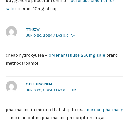
buy generic piracetam online –
purchase sinemet for
sale
sinemet 10mg cheap
TTHJZW
JUNIO 26, 2024 A LAS 9:01 AM
cheap hydroxyurea –
order antabuse 250mg sale
brand
methocarbamol
STEPHENGRIEM
JUNIO 29, 2024 A LAS 6:23 AM
pharmacies in mexico that ship to usa:
mexico pharmacy
– mexican online pharmacies prescription drugs