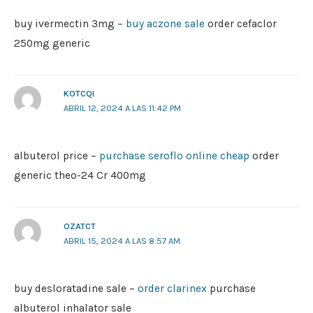
buy ivermectin 3mg –
buy aczone sale
order cefaclor
250mg generic
KOTCQI
ABRIL 12, 2024 A LAS 11:42 PM
albuterol price –
purchase seroflo online cheap
order
generic theo-24 Cr 400mg
OZATCT
ABRIL 15, 2024 A LAS 8:57 AM
buy desloratadine sale –
order clarinex
purchase
albuterol inhalator sale