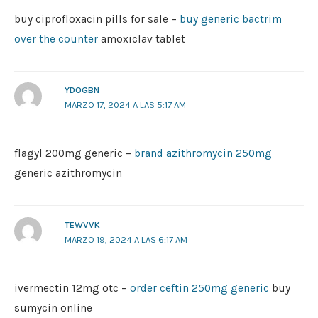
buy ciprofloxacin pills for sale –
buy generic bactrim
over the counter
amoxiclav tablet
YDOGBN
MARZO 17, 2024 A LAS 5:17 AM
flagyl 200mg generic –
brand azithromycin 250mg
generic azithromycin
TEWVVK
MARZO 19, 2024 A LAS 6:17 AM
ivermectin 12mg otc –
order ceftin 250mg generic
buy
sumycin online