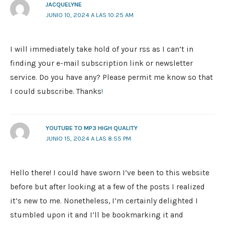
JACQUELYNE
JUNIO 10, 2024 A LAS 10:25 AM
I will immediately take hold of your rss as I can’t in
finding your e-mail subscription link or newsletter
service. Do you have any? Please permit me know so that
I could subscribe. Thanks
!
YOUTUBE TO MP3 HIGH QUALITY
JUNIO 15, 2024 A LAS 8:55 PM
Hello there! I could have sworn I’ve been to this website
before but after looking at a few of the posts I realized
it’s new to me. Nonetheless, I’m certainly delighted I
stumbled upon it and I’ll be bookmarking it and