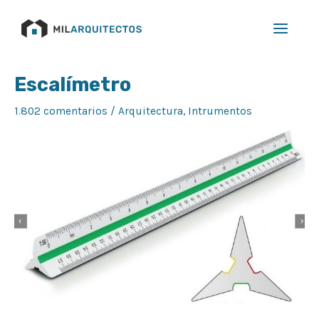
Ir
Main
al
Menu
contenido
Navegación
Escalímetro
de
entradas
1.802 comentarios
/
Arquitectura
,
Intrumentos