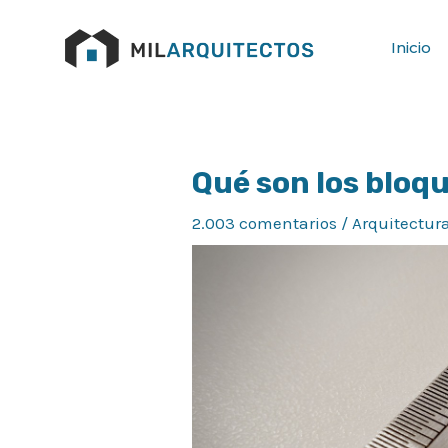
Ir
al
Inicio
contenido
Qué son los bloq
Navegación
de
2.003 comentarios
/
Arquitectur
entradas