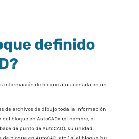
oque definido
AD?
es información de bloque almacenada en un
s de archivos de dibujo toda la información
n del bloque en AutoCAD» (el nombre, el
 base de punto de AutoCAD), su unidad,
 de bloque en AutoCAD, etc.) sí el bloque (su