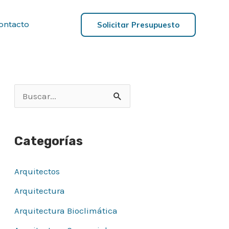
ontacto
Solicitar Presupuesto
B
u
s
Categorías
c
a
Arquitectos
r
Arquitectura
p
Arquitectura Bioclimática
o