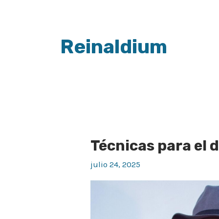
Paginación
de
Reinaldium
entradas
Técnicas para el 
Técnicas
para
julio 24, 2025
el
diseño
de