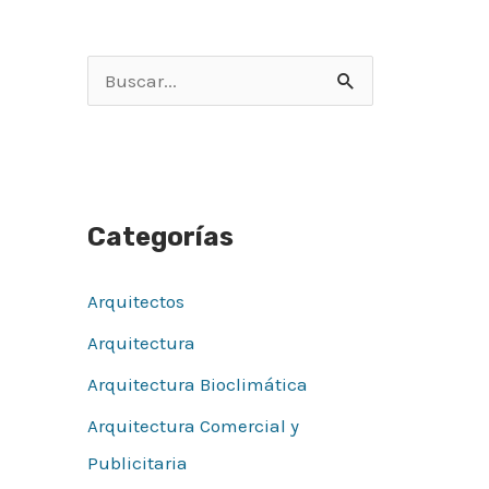
B
u
s
c
Categorías
a
r
Arquitectos
p
Arquitectura
o
r
Arquitectura Bioclimática
:
Arquitectura Comercial y
Publicitaria