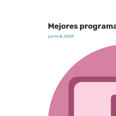
Mejores programa
Mejores
programas
junio 6, 2025
de
diseño
gráfico