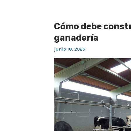
Cómo debe constr
Cómo
debe
ganadería
construirse
junio 18, 2025
una
nave
para
ganadería