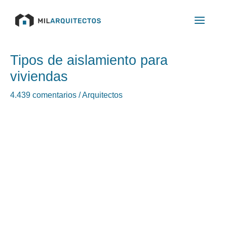
Ir
Main
al
Menu
contenido
Navegación
Tipos de aislamiento para
de
viviendas
entradas
4.439 comentarios
/
Arquitectos