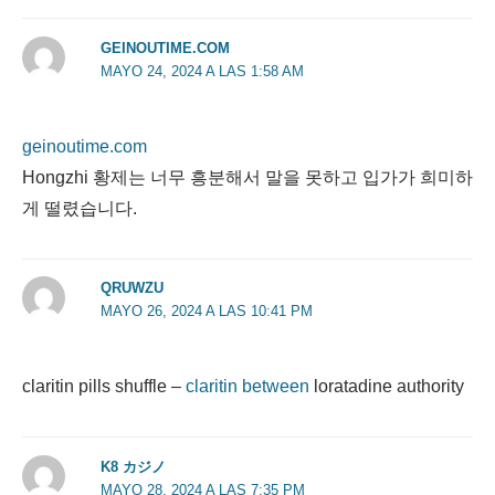
GEINOUTIME.COM
MAYO 24, 2024 A LAS 1:58 AM
geinoutime.com
Hongzhi 황제는 너무 흥분해서 말을 못하고 입가가 희미하
게 떨렸습니다.
QRUWZU
MAYO 26, 2024 A LAS 10:41 PM
claritin pills shuffle –
claritin between
loratadine authority
K8 カジノ
MAYO 28, 2024 A LAS 7:35 PM