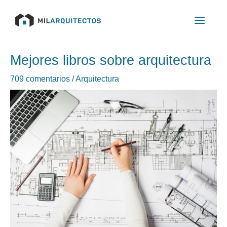
Ir
Main
al
Menu
contenido
Navegación
Mejores libros sobre arquitectura
de
entradas
709 comentarios
/
Arquitectura