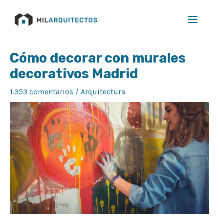
Ir
Main
al
Menu
contenido
Navegación
Cómo decorar con murales
de
decorativos Madrid
entradas
1.353 comentarios
/
Arquitectura