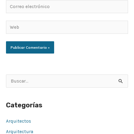
Correo
electrónico
Web
B
u
s
Categorías
c
a
Arquitectos
r
Arquitectura