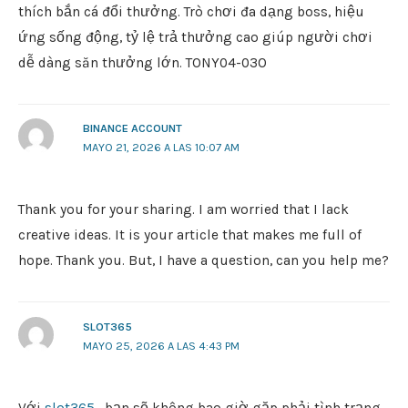
thích bắn cá đổi thưởng. Trò chơi đa dạng boss, hiệu
ứng sống động, tỷ lệ trả thưởng cao giúp người chơi
dễ dàng săn thưởng lớn. TONY04-03O
BINANCE ACCOUNT
MAYO 21, 2026 A LAS 10:07 AM
Thank you for your sharing. I am worried that I lack
creative ideas. It is your article that makes me full of
hope. Thank you. But, I have a question, can you help me?
SLOT365
MAYO 25, 2026 A LAS 4:43 PM