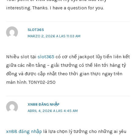
interesting. Thanks. I have a question for you.
SLOT365
MARZO 2, 2026 A LAS 11:03 AM
Nhiều slot tại
slot365
có cơ chế jackpot lũy tiến liên kết
giữa các nền tảng – giải thưởng có thể lên tới hàng tỷ
đồng và được cập nhật theo thời gian thực ngay trên
màn hình. TONY02-25O
XN88 ĐĂNG NHẬP
ABRIL 4, 2026 A LAS 4:45 AM
xn88 đăng nhập
là lựa chọn lý tưởng cho những ai yêu