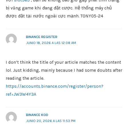
Với
slot365
, bạn sẽ không bao giờ gặp phải tình trạng
bị văng game khi đang đặt cược. Hệ thống máy chủ
được đặt tại nước ngoài cực mạnh. TONY05-24
BINANCE REGISTER
JUNIO 18, 2026 A LAS 12:08 AM
I don’t think the title of your article matches the content
lol. Just kidding, mainly because I had some doubts after
reading the article.
https://accounts.binance.com/register/person?
ref=JW3W4Y3A
BINANCE KOD
JUNIO 20, 2026 A LAS 11:53 PM