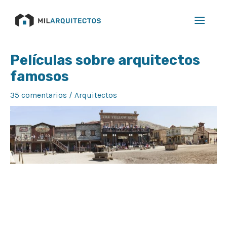
Ir
Main
al
Menu
contenido
Navegación
Películas sobre arquitectos
de
famosos
entradas
35 comentarios
/
Arquitectos