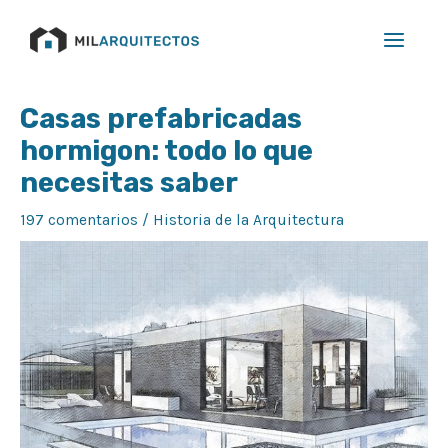
Ir
Main
al
Menu
contenido
Navegación
Casas prefabricadas
de
hormigon: todo lo que
entradas
necesitas saber
197 comentarios
/
Historia de la Arquitectura