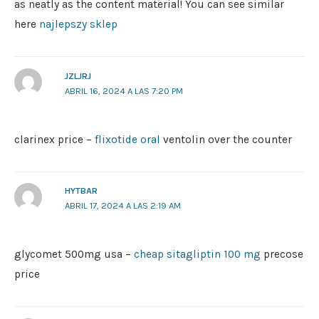
as neatly as the content material! You can see similar
here
najlepszy sklep
JZLJRJ
ABRIL 16, 2024 A LAS 7:20 PM
clarinex price –
flixotide oral
ventolin over the counter
HYTBAR
ABRIL 17, 2024 A LAS 2:19 AM
glycomet 500mg usa –
cheap sitagliptin 100 mg
precose
price