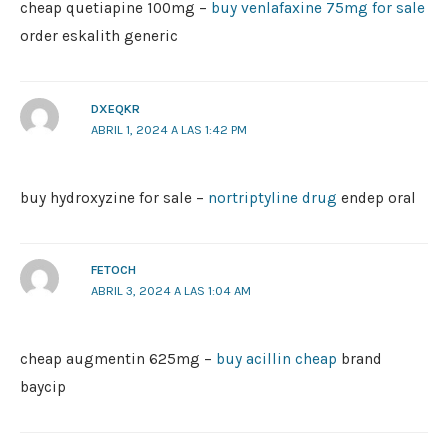
cheap quetiapine 100mg –
buy venlafaxine 75mg for sale
order eskalith generic
DXEQKR
ABRIL 1, 2024 A LAS 1:42 PM
buy hydroxyzine for sale –
nortriptyline drug
endep oral
FETOCH
ABRIL 3, 2024 A LAS 1:04 AM
cheap augmentin 625mg –
buy acillin cheap
brand
baycip