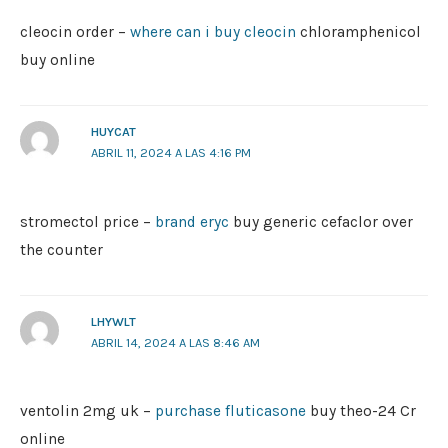
cleocin order –
where can i buy cleocin
chloramphenicol
buy online
HUYCAT
ABRIL 11, 2024 A LAS 4:16 PM
stromectol price –
brand eryc
buy generic cefaclor over
the counter
LHYWLT
ABRIL 14, 2024 A LAS 8:46 AM
ventolin 2mg uk –
purchase fluticasone
buy theo-24 Cr
online