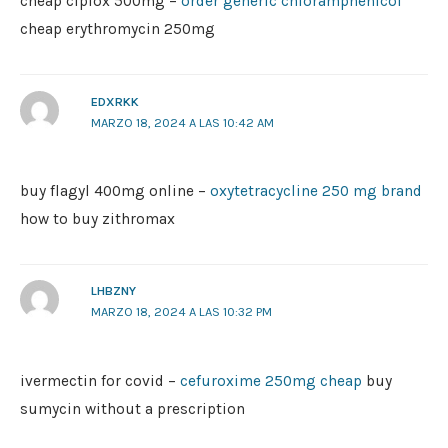
cheap ciplox 500mg –
order generic chloramphenicol
cheap erythromycin 250mg
EDXRKK
MARZO 18, 2024 A LAS 10:42 AM
buy flagyl 400mg online –
oxytetracycline 250 mg brand
how to buy zithromax
LHBZNY
MARZO 18, 2024 A LAS 10:32 PM
ivermectin for covid –
cefuroxime 250mg cheap
buy
sumycin without a prescription