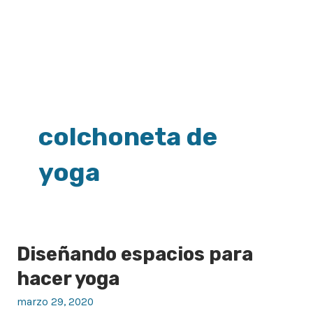
colchoneta de
yoga
Diseñando espacios para
Diseñando
espacios
hacer yoga
para
marzo 29, 2020
hacer