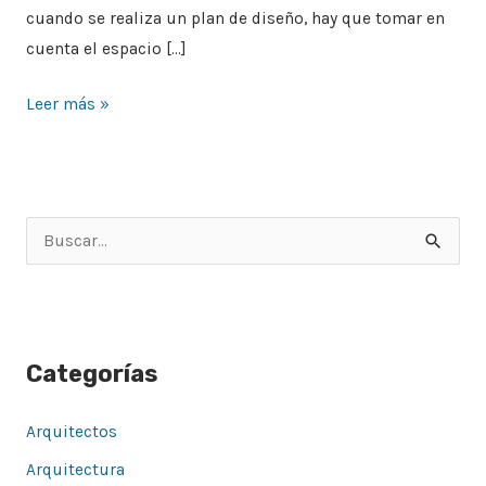
cuando se realiza un plan de diseño, hay que tomar en
cuenta el espacio […]
Leer más »
B
u
s
c
Categorías
a
r
Arquitectos
p
Arquitectura
o