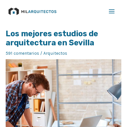
Ir
Main
al
Menu
contenido
Navegación
Los mejores estudios de
de
arquitectura en Sevilla
entradas
591 comentarios
/
Arquitectos