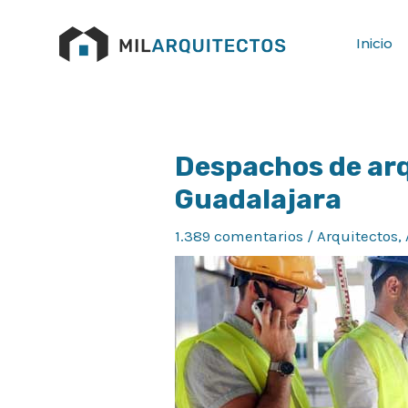
Ir
al
Inicio
contenido
Despachos de arq
Navegación
de
Guadalajara
entradas
1.389 comentarios
/
Arquitectos
,