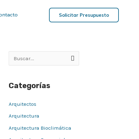
ontacto
Solicitar Presupuesto
B
u
s
Categorías
c
a
Arquitectos
r
Arquitectura
p
Arquitectura Bioclimática
o