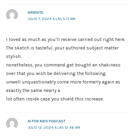
WEBSITE
JULIO 7, 2024 A LAS 5:17 AM
I loved as much as you’ll receive carried out right here.
The sketch is tasteful, your authored subject matter
stylish.
nonetheless, you command get bought an shakiness
over that you wish be delivering the following.
unwell unquestionably come more formerly again as
exactly the same nearly a
lot often inside case you shield this increase.
AI FOR KIDS PODCAST
JULIO 12, 2024 A LAS 12:46 AM