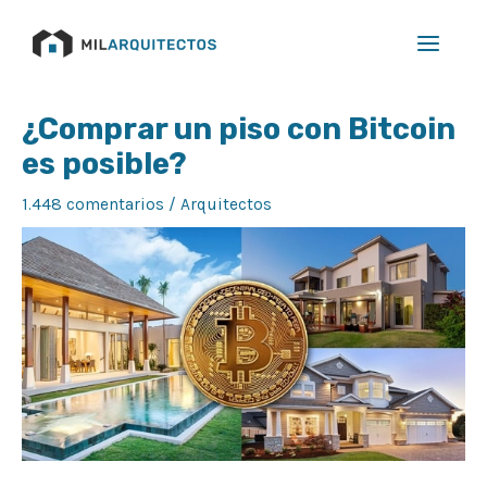
Ir
Main
al
Menu
contenido
Navegación
¿Comprar un piso con Bitcoin
de
es posible?
entradas
1.448 comentarios
/
Arquitectos