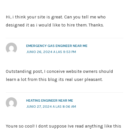
Hi, i think your site is great. Can you tell me who
designed it as i would like to hire them. Thanks.
EMERGENCY GAS ENGINEER NEAR ME
JUNIO 26, 2024 A LAS 9:53 PM
Outstanding post, I conceive website owners should
learn a lot from this blog its real user pleasant.
HEATING ENGINEER NEAR ME
JUNIO 27, 2024 A LAS 8:06 AM
Youre so cool! I dont suppose Ive read anything like this