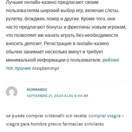
Лучшие онлайн-казино предлагают своим
пользователям широкий выбор игр, включая слоты,
рулетку, блэкджек, покер и другие. Кроме того, они
часто предлагают бонусы и фриспины новым игрокам,
что позволяет им начать играть без необходимости
вносить депозит. Регистрация в онлайн-казино
обычно занимает несколько минут и требует
минимальной информации о пользователе.
рейтинг
топ лушчее
nrxqbammpr
NORMANDIC
SEPTIEMBRE 21, 2024 A LAS 6:44 AM
se puede comprar sildenafil sin receta:
comprar viagra
–
viagra para hombre precio farmacias similares