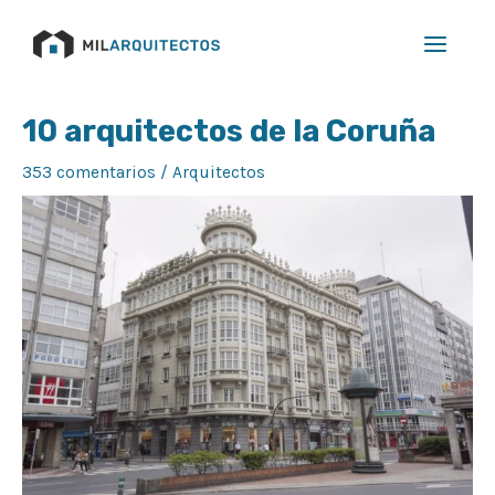
Ir
Main
al
Menu
contenido
Navegación
10 arquitectos de la Coruña
de
entradas
353 comentarios
/
Arquitectos