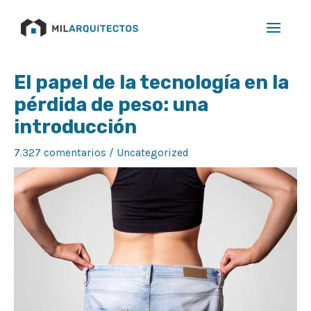
Ir
Main
al
Menu
contenido
Navegación
El papel de la tecnología en la
de
pérdida de peso: una
entradas
introducción
7.327 comentarios
/
Uncategorized