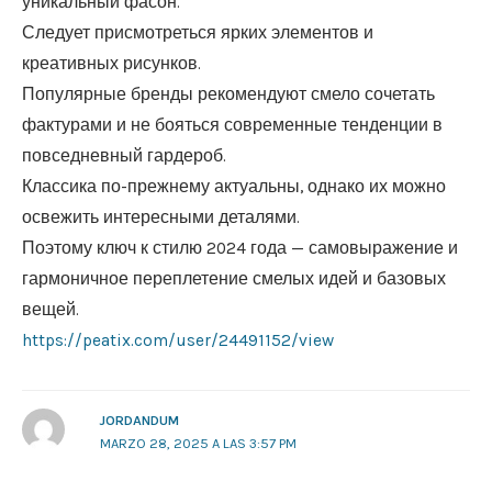
уникальный фасон.
Следует присмотреться ярких элементов и
креативных рисунков.
Популярные бренды рекомендуют смело сочетать
фактурами и не бояться современные тенденции в
повседневный гардероб.
Классика по-прежнему актуальны, однако их можно
освежить интересными деталями.
Поэтому ключ к стилю 2024 года — самовыражение и
гармоничное переплетение смелых идей и базовых
вещей.
https://peatix.com/user/24491152/view
JORDANDUM
MARZO 28, 2025 A LAS 3:57 PM