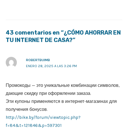
43 comentarios en “¿CÓMO AHORRAR EN
TU INTERNET DE CASA?”
ROBERTBUIMB
ENERO 28, 2025 A LAS 3:26 PM
Промокоды — это уникальные комбинации символов,
дающие скидку при оформлении заказа.
Эти купоны применяются в интернет-магазинах для
получения бонусов.
http://bike.by/forum/viewtopic.php?
f=84&t=121846&p=597301