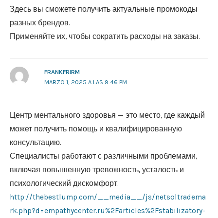
Здесь вы сможете получить актуальные промокоды
разных брендов.
Применяйте их, чтобы сократить расходы на заказы.
FRANKFRIRM
MARZO 1, 2025 A LAS 9:46 PM
Центр ментального здоровья — это место, где каждый
может получить помощь и квалифицированную
консультацию.
Специалисты работают с различными проблемами,
включая повышенную тревожность, усталость и
психологический дискомфорт.
http://thebestlump.com/__media__/js/netsoltradema
rk.php?d=empathycenter.ru%2Farticles%2Fstabilizatory-