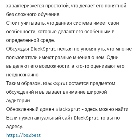
характеризуется простотой, что делает его понятной
без сложного обучения.
Стоит учитывать, что данная система имеет свои
особенности, которые делают его особенным в
определенной среде.
Обсуждая BlackSprut, нельзя не упомянуть, что многие
пользователи имеют разные мнения о нем. Одни
выделяют его возможности, а кто-то оценивают его
неоднозначно.
Таким образом, BlackSprut остается предметом
обсуждений и вызывает внимание широкой
аудитории.
Обновленный домен BlackSprut – здесь можно найти
Если нужен актуальный сайт BlackSprut, то вы по
адресу.
https://bs2best