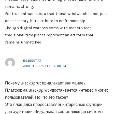
remains strong.
For true enthusiasts, a traditional wristwatch is not just
an accessory, but a tribute to craftsmanship.
Though digital watches come with modern tech,
traditional timepieces represent an art form that
remains unmatched.
BS2BEST AT
ABRIL 4, 2025 A LAS 12:00 PM
Почему BlackSprut привлекает внимание?
Платформа BlackSprut удостаивается интерес многих
пользователей. Но что это такое?
Эта площадка предоставляет интересные функции
для аудитории. Визуальная составляющая системы