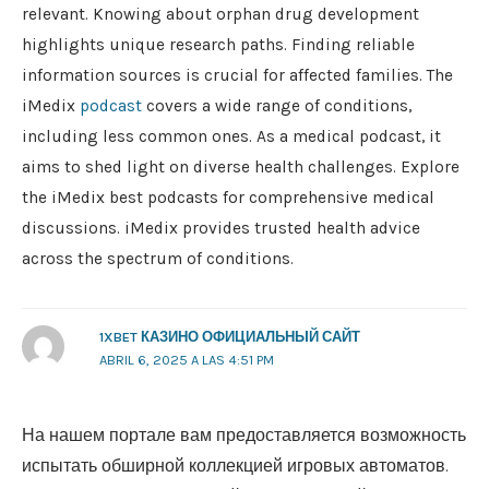
relevant. Knowing about orphan drug development
highlights unique research paths. Finding reliable
information sources is crucial for affected families. The
iMedix
podcast
covers a wide range of conditions,
including less common ones. As a medical podcast, it
aims to shed light on diverse health challenges. Explore
the iMedix best podcasts for comprehensive medical
discussions. iMedix provides trusted health advice
across the spectrum of conditions.
1XBET КАЗИНО ОФИЦИАЛЬНЫЙ САЙТ
ABRIL 6, 2025 A LAS 4:51 PM
На нашем портале вам предоставляется возможность
испытать обширной коллекцией игровых автоматов.