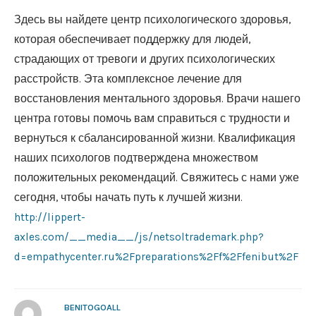
Здесь вы найдете центр психологического здоровья,
которая обеспечивает поддержку для людей,
страдающих от тревоги и других психологических
расстройств. Эта комплексное лечение для
восстановления ментального здоровья. Врачи нашего
центра готовы помочь вам справиться с трудности и
вернуться к сбалансированной жизни. Квалификация
наших психологов подтверждена множеством
положительных рекомендаций. Свяжитесь с нами уже
сегодня, чтобы начать путь к лучшей жизни.
http://lippert-
axles.com/__media__/js/netsoltrademark.php?
d=empathycenter.ru%2Fpreparations%2Ff%2Ffenibut%2F
BENITOGOALL