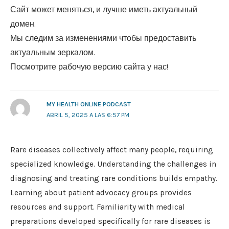
Сайт может меняться, и лучше иметь актуальный
домен.
Мы следим за изменениями чтобы предоставить
актуальным зеркалом.
Посмотрите рабочую версию сайта у нас!
MY HEALTH ONLINE PODCAST
ABRIL 5, 2025 A LAS 6:57 PM
Rare diseases collectively affect many people, requiring
specialized knowledge. Understanding the challenges in
diagnosing and treating rare conditions builds empathy.
Learning about patient advocacy groups provides
resources and support. Familiarity with medical
preparations developed specifically for rare diseases is