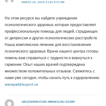
MARZO 20, 2025 A LAS 9:57 AM
На этом ресурсе вы найдете учреждение
психологического здоровья, которая предоставляет
профессиональную помощь для людей, страдающих
от депрессии и других психологических расстройств.
Наша комплексное лечение для восстановления
психического здоровья. Врачи нашего центра готовы
помочь вам справиться с трудности и вернуться к
гармонии. Опыт наших врачей подтверждена
множеством положительных отзывов. Свяжитесь с
нами уже сегодня, чтобы начать путь к оздоровлению.
wavepaddlesport.ca
GRUZOPEREVOZKI-MINSK12.RU-ECONY