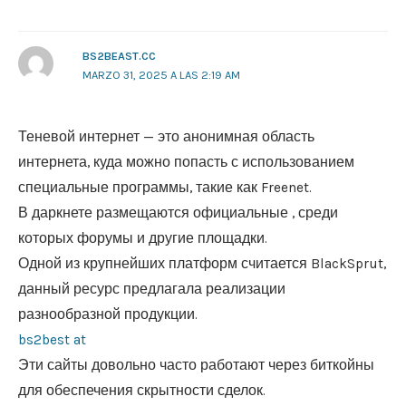
BS2BEAST.CC
MARZO 31, 2025 A LAS 2:19 AM
Теневой интернет — это анонимная область
интернета, куда можно попасть с использованием
специальные программы, такие как Freenet.
В даркнете размещаются официальные , среди
которых форумы и другие площадки.
Одной из крупнейших платформ считается BlackSprut,
данный ресурс предлагала реализации
разнообразной продукции.
bs2best at
Эти сайты довольно часто работают через биткойны
для обеспечения скрытности сделок.