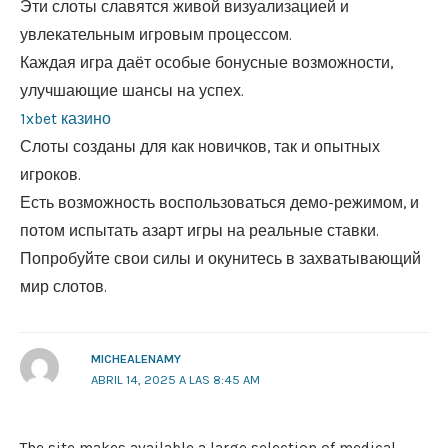
Эти слоты славятся живой визуализацией и
увлекательным игровым процессом.
Каждая игра даёт особые бонусные возможности,
улучшающие шансы на успех.
1xbet казино
Слоты созданы для как новичков, так и опытных
игроков.
Есть возможность воспользоваться демо-режимом, и
потом испытать азарт игры на реальные ставки.
Попробуйте свои силы и окунитесь в захватывающий
мир слотов.
MICHEALENAMY
ABRIL 14, 2025 A LAS 8:45 AM