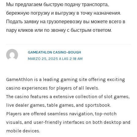
Мы предлагаем быструю подачу транспорта,
бережную погрузку и выгрузку в точку назначения.
Подать заявку на грузоперевозку вы можете всего в
пару кликов или по звонку с быстрым ответом.
GAMEATHLON CASINO-BOUGH
MARZO 25, 2025 A LAS 2:18 AM
GameAthlon is a leading gaming site offering exciting
casino experiences for players of all levels.
The casino features a extensive collection of slot games,
live dealer games, table games, and sportsbook.
Players are offered seamless navigation, top-notch
visuals, and user-friendly interfaces on both desktop and
mobile devices.