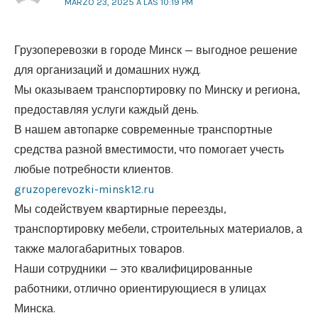
MARZO 23, 2025 A LAS 10:19 PM
Грузоперевозки в городе Минск — выгодное решение
для организаций и домашних нужд.
Мы оказываем транспортировку по Минску и региона,
предоставляя услуги каждый день.
В нашем автопарке современные транспортные
средства разной вместимости, что помогает учесть
любые потребности клиентов.
gruzoperevozki-minsk12.ru
Мы содействуем квартирные переезды,
транспортировку мебели, строительных материалов, а
также малогабаритных товаров.
Наши сотрудники — это квалифицированные
работники, отлично ориентирующиеся в улицах
Минска.