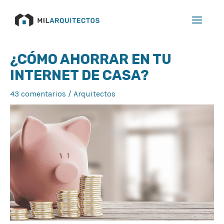
Ir
Main
al
Menu
contenido
Navegación
¿CÓMO AHORRAR EN TU
de
INTERNET DE CASA?
entradas
43 comentarios
/
Arquitectos