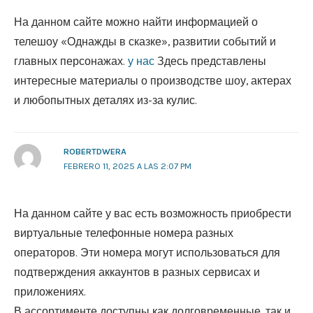
На данном сайте можно найти информацией о
телешоу «Однажды в сказке», развитии событий и
главных персонажах.
у нас
Здесь представлены
интересные материалы о производстве шоу, актерах
и любопытных деталях из-за кулис.
ROBERTDWERA
FEBRERO 11, 2025 A LAS 2:07 PM
На данном сайте у вас есть возможность приобрести
виртуальные телефонные номера разных
операторов. Эти номера могут использоваться для
подтверждения аккаунтов в разных сервисах и
приложениях.
В ассортименте доступны как долговременные, так и