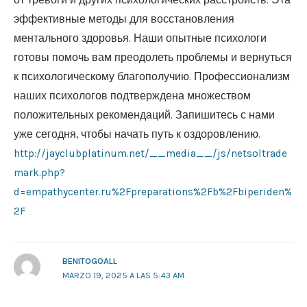
от тревоги и других психологических расстройств. Эта
эффективные методы для восстановления
ментального здоровья. Наши опытные психологи
готовы помочь вам преодолеть проблемы и вернуться
к психологическому благополучию. Профессионализм
наших психологов подтверждена множеством
положительных рекомендаций. Запишитесь с нами
уже сегодня, чтобы начать путь к оздоровлению.
http://jayclubplatinum.net/__media__/js/netsoltrade
mark.php?
d=empathycenter.ru%2Fpreparations%2Fb%2Fbiperiden%
2F
BENITOGOALL
MARZO 19, 2025 A LAS 5:43 AM