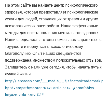
На этом сайте вы найдете центр психологического
здоровья, которая предоставляет психологические
услуги для людей, страдающих от тревоги и других
психологических расстройств. Наша эффективные
методы для восстановления ментального здоровья.
Наши специалисты готовы помочь вам справиться с
трудности и вернуться к психологическому
благополучию. Опыт наших специалистов
подтверждена множеством положительных отзывов.
Запишитесь с нами уже сегодня, чтобы начать путь к
лучшей жизни.
http://lensasso.com/__media__/js/netsoltrademark.p
hp?d=empathycenter.ru%2Farticles%2Fgemofobiya-
boyazn-vida-krovi%2F