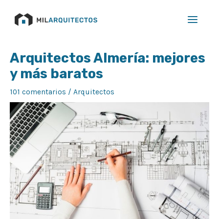
Ir
Main
al
Menu
contenido
Navegación
Arquitectos Almería: mejores
de
y más baratos
entradas
101 comentarios
/
Arquitectos