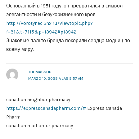
Основанный в 1951 году, он превратился в символ
элегантности и безукоризненного кроя.
http://vorotynec.5nx.ru/viewtopic.php?
f=81&t=7115&p=13942#p13942
Знаковые пальто бренда покорили сердца модниц по
всему миру.
THOMASSOB
MARZO 10, 2025 A LAS 5:57 AM
canadian neighbor pharmacy
https://expresscanadapharm.com/#
Express Canada
Pharm
canadian mail order pharmacy