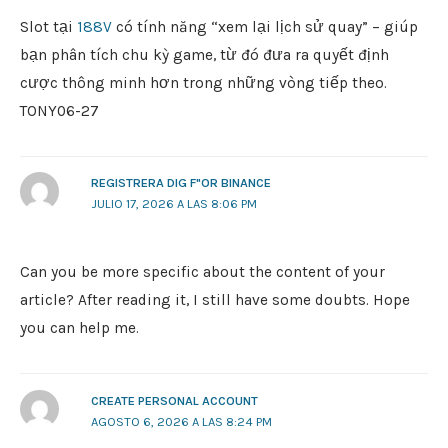
Slot tại
188V
có tính năng “xem lại lịch sử quay” – giúp
bạn phân tích chu kỳ game, từ đó đưa ra quyết định
cược thông minh hơn trong những vòng tiếp theo.
TONY06-27
REGISTRERA DIG F"OR BINANCE
JULIO 17, 2026 A LAS 8:06 PM
Can you be more specific about the content of your
article? After reading it, I still have some doubts. Hope
you can help me.
CREATE PERSONAL ACCOUNT
AGOSTO 6, 2026 A LAS 8:24 PM