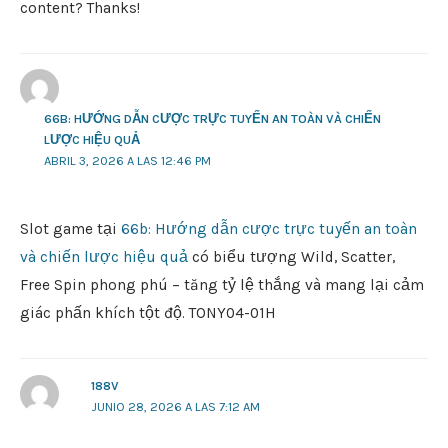
content? Thanks!
66B: HƯỚNG DẪN CƯỢC TRỰC TUYẾN AN TOÀN VÀ CHIẾN
LƯỢC HIỆU QUẢ
ABRIL 3, 2026 A LAS 12:46 PM
Slot game tại
66b: Hướng dẫn cược trực tuyến an toàn
và chiến lược hiệu quả
có biểu tượng Wild, Scatter,
Free Spin phong phú – tăng tỷ lệ thắng và mang lại cảm
giác phấn khích tột độ. TONY04-01H
188V
JUNIO 28, 2026 A LAS 7:12 AM